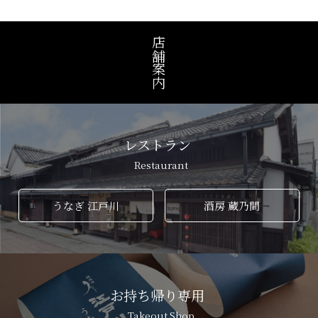
店舗案内
公式
ならまち店
レストラン
Restaurant
うなぎ 江戸川
酒房 蔵乃間
お持ち帰り専用
Takeout Shop